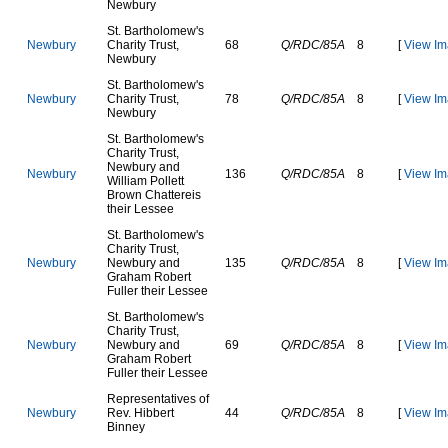
N
e
w
b
u
r
y
S
t
.
B
a
r
t
h
o
l
o
m
e
w
'
s
N
e
w
b
u
r
y
C
h
a
r
i
t
y
T
r
u
s
t
,
68
Q/RDC/85A
8
[
View Im
N
e
w
b
u
r
y
S
t
.
B
a
r
t
h
o
l
o
m
e
w
'
s
N
e
w
b
u
r
y
C
h
a
r
i
t
y
T
r
u
s
t
,
78
Q/RDC/85A
8
[
View Im
N
e
w
b
u
r
y
S
t
.
B
a
r
t
h
o
l
o
m
e
w
'
s
C
h
a
r
i
t
y
T
r
u
s
t
,
N
e
w
b
u
r
y
a
n
d
N
e
w
b
u
r
y
136
Q/RDC/85A
8
[
View Im
W
i
l
l
i
a
m
P
o
l
l
e
t
t
B
r
o
w
n
C
h
a
t
t
e
r
e
i
s
t
h
e
i
r
L
e
s
s
e
e
S
t
.
B
a
r
t
h
o
l
o
m
e
w
'
s
C
h
a
r
i
t
y
T
r
u
s
t
,
N
e
w
b
u
r
y
N
e
w
b
u
r
y
a
n
d
135
Q/RDC/85A
8
[
View Im
G
r
a
h
a
m
R
o
b
e
r
t
F
u
l
l
e
r
t
h
e
i
r
L
e
s
s
e
e
S
t
.
B
a
r
t
h
o
l
o
m
e
w
'
s
C
h
a
r
i
t
y
T
r
u
s
t
,
N
e
w
b
u
r
y
N
e
w
b
u
r
y
a
n
d
69
Q/RDC/85A
8
[
View Im
G
r
a
h
a
m
R
o
b
e
r
t
F
u
l
l
e
r
t
h
e
i
r
L
e
s
s
e
e
R
e
p
r
e
s
e
n
t
a
t
i
v
e
s
o
f
N
e
w
b
u
r
y
R
e
v
.
H
i
b
b
e
r
t
44
Q/RDC/85A
8
[
View Im
B
i
n
n
e
y