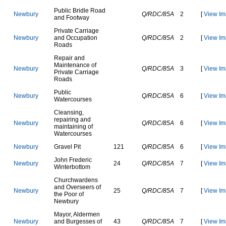
P
u
b
l
i
c
B
r
i
d
l
e
R
o
a
d
N
e
w
b
u
r
y
Q/RDC/85A
2
[
View Im
a
n
d
F
o
o
t
w
a
y
P
r
i
v
a
t
e
C
a
r
r
i
a
g
e
N
e
w
b
u
r
y
a
n
d
O
c
c
u
p
a
t
i
o
n
Q/RDC/85A
2
[
View Im
R
o
a
d
s
R
e
p
a
i
r
a
n
d
M
a
i
n
t
e
n
a
n
c
e
o
f
N
e
w
b
u
r
y
Q/RDC/85A
3
[
View Im
P
r
i
v
a
t
e
C
a
r
r
i
a
g
e
R
o
a
d
s
P
u
b
l
i
c
N
e
w
b
u
r
y
Q/RDC/85A
6
[
View Im
W
a
t
e
r
c
o
u
r
s
e
s
C
l
e
a
n
s
i
n
g
,
r
e
p
a
i
r
i
n
g
a
n
d
N
e
w
b
u
r
y
Q/RDC/85A
6
[
View Im
m
a
i
n
t
a
i
n
i
n
g
o
f
W
a
t
e
r
c
o
u
r
s
e
s
N
e
w
b
u
r
y
G
r
a
v
e
l
P
i
t
121
Q/RDC/85A
6
[
View Im
J
o
h
n
F
r
e
d
e
r
i
c
N
e
w
b
u
r
y
24
Q/RDC/85A
7
[
View Im
W
i
n
t
e
r
b
o
t
t
o
m
C
h
u
r
c
h
w
a
r
d
e
n
s
a
n
d
O
v
e
r
s
e
e
r
s
o
f
N
e
w
b
u
r
y
25
Q/RDC/85A
7
[
View Im
t
h
e
P
o
o
r
o
f
N
e
w
b
u
r
y
M
a
y
o
r
,
A
l
d
e
r
m
e
n
N
e
w
b
u
r
y
a
n
d
B
u
r
g
e
s
s
e
s
o
f
43
Q/RDC/85A
7
[
View Im