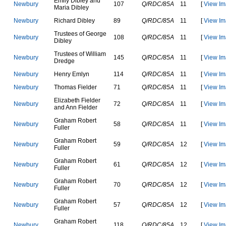
E
m
i
l
y
D
i
b
l
e
y
a
n
d
N
e
w
b
u
r
y
107
Q/RDC/85A
11
[
View Im
M
a
r
i
a
D
i
b
l
e
y
N
e
w
b
u
r
y
R
i
c
h
a
r
d
D
i
b
l
e
y
89
Q/RDC/85A
11
[
View Im
T
r
u
s
t
e
e
s
o
f
G
e
o
r
g
e
N
e
w
b
u
r
y
108
Q/RDC/85A
11
[
View Im
D
i
b
l
e
y
T
r
u
s
t
e
e
s
o
f
W
i
l
l
i
a
m
N
e
w
b
u
r
y
145
Q/RDC/85A
11
[
View Im
D
r
e
d
g
e
N
e
w
b
u
r
y
H
e
n
r
y
E
m
l
y
n
114
Q/RDC/85A
11
[
View Im
N
e
w
b
u
r
y
T
h
o
m
a
s
F
i
e
l
d
e
r
71
Q/RDC/85A
11
[
View Im
E
l
i
z
a
b
e
t
h
F
i
e
l
d
e
r
N
e
w
b
u
r
y
72
Q/RDC/85A
11
[
View Im
a
n
d
A
n
n
F
i
e
l
d
e
r
G
r
a
h
a
m
R
o
b
e
r
t
N
e
w
b
u
r
y
58
Q/RDC/85A
11
[
View Im
F
u
l
l
e
r
G
r
a
h
a
m
R
o
b
e
r
t
N
e
w
b
u
r
y
59
Q/RDC/85A
12
[
View Im
F
u
l
l
e
r
G
r
a
h
a
m
R
o
b
e
r
t
N
e
w
b
u
r
y
61
Q/RDC/85A
12
[
View Im
F
u
l
l
e
r
G
r
a
h
a
m
R
o
b
e
r
t
N
e
w
b
u
r
y
70
Q/RDC/85A
12
[
View Im
F
u
l
l
e
r
G
r
a
h
a
m
R
o
b
e
r
t
N
e
w
b
u
r
y
57
Q/RDC/85A
12
[
View Im
F
u
l
l
e
r
G
r
a
h
a
m
R
o
b
e
r
t
N
e
w
b
u
r
y
118
Q/RDC/85A
12
[
View Im