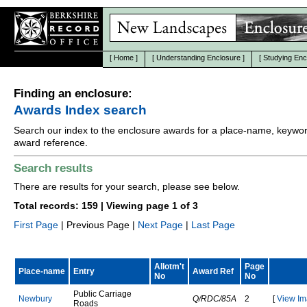
[
Home
]
[
Understanding Enclosure
]
[
Studying Enc
Finding an enclosure:
Awards Index search
Search our index to the enclosure awards for a place-name, keywor
award reference.
Search results
There are results for your search, please see below.
Total records: 159 | Viewing page 1 of 3
First Page
| Previous Page |
Next Page
|
Last Page
Allotm't
Page
Place-name
Entry
Award Ref
No
No
P
u
b
l
i
c
C
a
r
r
i
a
g
e
N
e
w
b
u
r
y
Q/RDC/85A
2
[
View Im
R
o
a
d
s