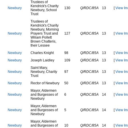
T
r
u
s
t
e
e
s
o
f
K
e
n
d
r
i
c
k
'
s
C
h
a
r
i
t
y
N
e
w
b
u
r
y
130
Q/RDC/85A
13
[
View Im
N
e
w
b
u
r
y
,
S
c
h
o
o
l
T
r
u
s
t
T
r
u
s
t
e
e
s
o
f
K
e
n
d
r
i
c
k
'
s
C
h
a
r
i
t
y
N
e
w
b
u
r
y
,
M
o
r
n
i
n
g
N
e
w
b
u
r
y
P
r
a
y
e
r
s
T
r
u
s
t
a
n
d
127
Q/RDC/85A
13
[
View Im
W
i
l
i
a
m
P
o
l
l
e
t
t
B
r
o
w
n
C
h
a
t
t
e
r
i
s
,
t
h
e
i
r
L
e
s
s
e
e
N
e
w
b
u
r
y
C
h
a
r
l
e
s
K
n
i
g
h
t
98
Q/RDC/85A
13
[
View Im
N
e
w
b
u
r
y
J
o
s
e
p
h
L
a
i
d
l
e
y
109
Q/RDC/85A
13
[
View Im
S
a
i
n
t
M
a
r
y
,
N
e
w
b
u
r
y
N
e
w
b
u
r
y
,
C
h
a
r
i
t
y
97
Q/RDC/85A
13
[
View Im
T
r
u
s
t
N
e
w
b
u
r
y
R
e
c
t
o
r
o
f
N
e
w
b
u
r
y
50
Q/RDC/85A
13
[
View Im
M
a
y
o
r
,
A
l
d
e
r
m
e
n
N
e
w
b
u
r
y
a
n
d
B
u
r
g
e
s
s
e
s
o
f
6
Q/RDC/85A
14
[
View Im
N
e
w
b
u
r
y
M
a
y
o
r
,
A
l
d
e
r
m
e
n
N
e
w
b
u
r
y
a
n
d
B
u
r
g
e
s
s
e
s
o
f
5
Q/RDC/85A
14
[
View Im
N
e
w
b
u
r
y
M
a
y
o
r
,
A
l
d
e
r
m
e
n
N
e
w
b
u
r
y
a
n
d
B
u
r
g
e
s
s
e
s
o
f
10
Q/RDC/85A
14
[
View Im