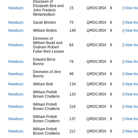
D
e
v
i
s
e
e
s
o
f
E
l
i
z
a
b
e
t
h
B
i
r
d
a
n
d
N
e
w
b
u
r
y
15
Q/RDC/85A
8
[
View Im
J
o
h
n
F
r
e
d
e
r
i
c
W
i
n
t
e
r
b
o
t
t
o
m
N
e
w
b
u
r
y
S
a
r
a
h
B
r
i
n
t
o
n
75
Q/RDC/85A
8
[
View Im
N
e
w
b
u
r
y
W
i
l
l
i
a
m
B
o
l
t
o
n
146
Q/RDC/85A
9
[
View Im
D
e
v
i
s
e
e
s
o
f
W
i
l
l
i
a
m
B
u
d
d
a
n
d
N
e
w
b
u
r
y
84
Q/RDC/85A
9
[
View Im
G
r
a
h
a
m
R
o
b
e
r
t
F
u
l
l
e
r
t
h
e
i
r
L
e
s
s
e
e
E
d
w
a
r
d
B
r
i
c
e
N
e
w
b
u
r
y
76
Q/RDC/85A
9
[
View Im
B
u
n
n
y
D
e
v
i
s
e
e
s
o
f
J
e
r
e
N
e
w
b
u
r
y
99
Q/RDC/85A
9
[
View Im
B
u
n
n
y
N
e
w
b
u
r
y
W
i
l
l
i
a
m
B
u
t
t
134
Q/RDC/85A
9
[
View Im
W
i
l
l
i
a
m
P
o
l
l
e
t
t
N
e
w
b
u
r
y
120
Q/RDC/85A
9
[
View Im
B
r
o
w
n
C
h
a
t
t
e
r
i
s
W
i
l
l
i
a
m
P
o
l
l
e
t
t
N
e
w
b
u
r
y
119
Q/RDC/85A
9
[
View Im
B
r
o
w
n
C
h
a
t
t
e
r
i
s
W
i
l
l
i
a
m
P
o
l
l
e
t
t
N
e
w
b
u
r
y
137
Q/RDC/85A
9
[
View Im
B
r
o
w
n
C
h
a
t
t
e
r
i
s
W
i
l
l
i
a
m
P
o
l
l
e
t
t
N
e
w
b
u
r
y
112
Q/RDC/85A
9
[
View Im
B
r
o
w
n
C
h
a
t
t
e
r
i
s