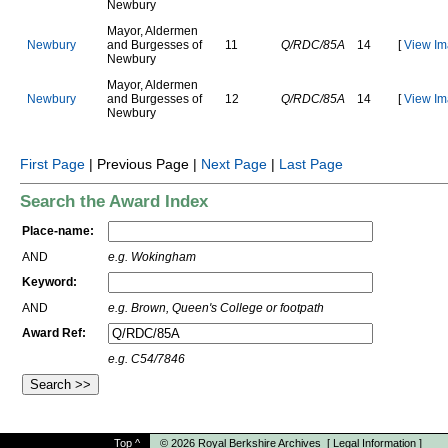
N
e
w
b
u
r
y
M
a
y
o
r
,
A
l
d
e
r
m
e
n
N
e
w
b
u
r
y
a
n
d
B
u
r
g
e
s
s
e
s
o
f
11
Q/RDC/85A
14
[
View Im
N
e
w
b
u
r
y
M
a
y
o
r
,
A
l
d
e
r
m
e
n
N
e
w
b
u
r
y
a
n
d
B
u
r
g
e
s
s
e
s
o
f
12
Q/RDC/85A
14
[
View Im
N
e
w
b
u
r
y
First Page
| Previous Page |
Next Page
|
Last Page
Search the Award Index
Place-name:
AND
e.g. Wokingham
Keyword:
AND
e.g. Brown, Queen's College or footpath
Award Ref:
e.g. C54/7846
Top
^
© 2026
Royal Berkshire Archives
[
Legal Information
]