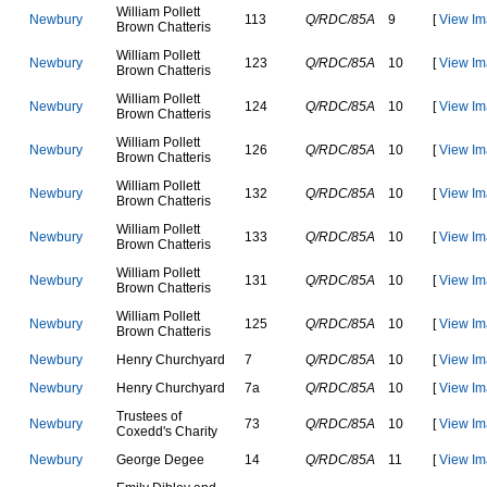
W
i
l
l
i
a
m
P
o
l
l
e
t
t
N
e
w
b
u
r
y
113
Q/RDC/85A
9
[
View Im
B
r
o
w
n
C
h
a
t
t
e
r
i
s
W
i
l
l
i
a
m
P
o
l
l
e
t
t
N
e
w
b
u
r
y
123
Q/RDC/85A
10
[
View Im
B
r
o
w
n
C
h
a
t
t
e
r
i
s
W
i
l
l
i
a
m
P
o
l
l
e
t
t
N
e
w
b
u
r
y
124
Q/RDC/85A
10
[
View Im
B
r
o
w
n
C
h
a
t
t
e
r
i
s
W
i
l
l
i
a
m
P
o
l
l
e
t
t
N
e
w
b
u
r
y
126
Q/RDC/85A
10
[
View Im
B
r
o
w
n
C
h
a
t
t
e
r
i
s
W
i
l
l
i
a
m
P
o
l
l
e
t
t
N
e
w
b
u
r
y
132
Q/RDC/85A
10
[
View Im
B
r
o
w
n
C
h
a
t
t
e
r
i
s
W
i
l
l
i
a
m
P
o
l
l
e
t
t
N
e
w
b
u
r
y
133
Q/RDC/85A
10
[
View Im
B
r
o
w
n
C
h
a
t
t
e
r
i
s
W
i
l
l
i
a
m
P
o
l
l
e
t
t
N
e
w
b
u
r
y
131
Q/RDC/85A
10
[
View Im
B
r
o
w
n
C
h
a
t
t
e
r
i
s
W
i
l
l
i
a
m
P
o
l
l
e
t
t
N
e
w
b
u
r
y
125
Q/RDC/85A
10
[
View Im
B
r
o
w
n
C
h
a
t
t
e
r
i
s
N
e
w
b
u
r
y
H
e
n
r
y
C
h
u
r
c
h
y
a
r
d
7
Q/RDC/85A
10
[
View Im
N
e
w
b
u
r
y
H
e
n
r
y
C
h
u
r
c
h
y
a
r
d
7a
Q/RDC/85A
10
[
View Im
T
r
u
s
t
e
e
s
o
f
N
e
w
b
u
r
y
73
Q/RDC/85A
10
[
View Im
C
o
x
e
d
d
'
s
C
h
a
r
i
t
y
N
e
w
b
u
r
y
G
e
o
r
g
e
D
e
g
e
e
14
Q/RDC/85A
11
[
View Im