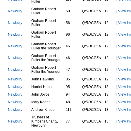
F
u
l
l
e
r
G
r
a
h
a
m
R
o
b
e
r
t
N
e
w
b
u
r
y
60
Q/RDC/85A
12
[
View Im
F
u
l
l
e
r
G
r
a
h
a
m
R
o
b
e
r
t
N
e
w
b
u
r
y
56
Q/RDC/85A
12
[
View Im
F
u
l
l
e
r
G
r
a
h
a
m
R
o
b
e
r
t
N
e
w
b
u
r
y
96
Q/RDC/85A
12
[
View Im
F
u
l
l
e
r
G
r
a
h
a
m
R
o
b
e
r
t
N
e
w
b
u
r
y
45
Q/RDC/85A
12
[
View Im
F
u
l
l
e
r
t
h
e
Y
o
u
n
g
e
r
G
r
a
h
a
m
R
o
b
e
r
t
N
e
w
b
u
r
y
46
Q/RDC/85A
12
[
View Im
F
u
l
l
e
r
t
h
e
Y
o
u
n
g
e
r
G
r
a
h
a
m
R
o
b
e
r
t
N
e
w
b
u
r
y
47
Q/RDC/85A
12
[
View Im
F
u
l
l
e
r
t
h
e
Y
o
u
n
g
e
r
N
e
w
b
u
r
y
J
o
h
n
H
a
w
k
i
n
s
85
Q/RDC/85A
12
[
View Im
N
e
w
b
u
r
y
H
a
r
r
i
e
t
H
o
p
s
o
n
95
Q/RDC/85A
13
[
View Im
N
e
w
b
u
r
y
J
o
h
n
J
o
y
c
e
94
Q/RDC/85A
13
[
View Im
N
e
w
b
u
r
y
M
a
r
y
K
e
e
n
s
48
Q/RDC/85A
13
[
View Im
N
e
w
b
u
r
y
A
n
d
r
e
w
K
i
m
b
e
r
117
Q/RDC/85A
13
[
View Im
T
r
u
s
t
e
e
s
o
f
N
e
w
b
u
r
y
K
i
m
b
e
r
'
s
C
h
a
r
i
t
y
,
77
Q/RDC/85A
13
[
View Im
N
e
w
b
u
r
y